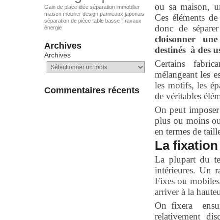
ou sa maison, un
Gain de place
idée séparation
immobilier
maison
mobilier design
panneaux japonais
Ces éléments de 
séparation de pièce
table basse
Travaux
donc de séparer
énergie
cloisonner une
Archives
destinés à des us
Archives
Certains fabric
mélangeant les es
les motifs, les é
Commentaires récents
de véritables élém
On peut imposer 
plus ou moins ouv
en termes de taill
La fixation
La plupart du te
intérieures. Un r
Fixes ou mobiles,
arriver à la haute
On fixera ensui
relativement d