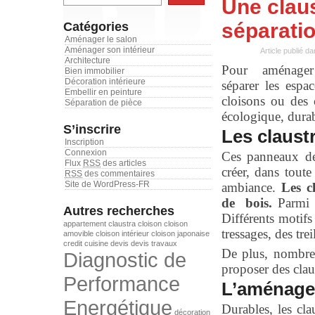
Une claus
séparatio
Catégories
Aménager le salon
Aménager son intérieur
Article publié d
Architecture
Pour aménage
Bien immobilier
Décoration intérieure
séparer les espa
Embellir en peinture
cloisons ou des 
Séparation de pièce
écologique, durab
S’inscrire
Les claust
Inscription
Connexion
Ces panneaux de 
Flux
RSS
des articles
créer, dans toute
RSS
des commentaires
Site de WordPress-FR
ambiance.
Les c
de bois.
Parmi le
Autres recherches
Différents motifs
appartement
claustra
cloison
cloison
tressages, des trei
amovible
cloison intérieur
cloison japonaise
credit
cuisine
devis
devis travaux
De plus, nombre 
Diagnostic de
proposer des clau
Performance
L’aménag
Energétique
Durables, les cla
décoration