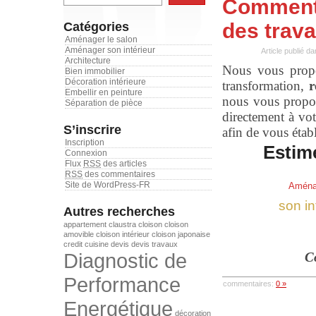
Comment 
des trav
Catégories
Aménager le salon
Aménager son intérieur
Article publié d
Architecture
Nous vous propo
Bien immobilier
Décoration intérieure
transformation,
r
Embellir en peinture
nous vous propos
Séparation de pièce
directement à vot
S’inscrire
afin de vous étab
Inscription
Estime
Connexion
Flux
RSS
des articles
RSS
des commentaires
Site de WordPress-FR
Aménag
son in
Autres recherches
appartement
claustra
cloison
cloison
amovible
cloison intérieur
cloison japonaise
credit
cuisine
devis
devis travaux
Diagnostic de
Co
Performance
commentaires:
0 »
Energétique
décoration