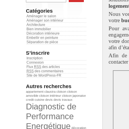
logemen
Catégories
Nous vou
Aménager le salon
votre
bud
Aménager son intérieur
Architecture
Pour ava
Bien immobilier
Décoration intérieure
engageme
Embellir en peinture
votre dom
Séparation de pièce
afin d’ét
S’inscrire
Afin de 
Inscription
contacter
Connexion
Flux
RSS
des articles
RSS
des commentaires
Site de WordPress-FR
Autres recherches
appartement
claustra
cloison
cloison
amovible
cloison intérieur
cloison japonaise
credit
cuisine
devis
devis travaux
Diagnostic de
Performance
Energétique
décoration