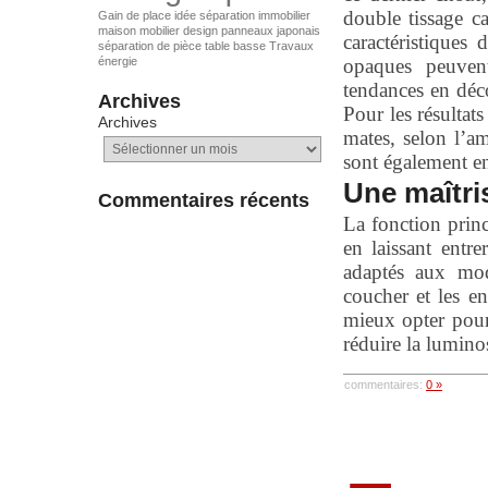
double tissage c
Gain de place
idée séparation
immobilier
maison
mobilier design
panneaux japonais
caractéristiques
séparation de pièce
table basse
Travaux
énergie
opaques peuvent
tendances en déco
Archives
Pour les résultats
Archives
mates, selon l’am
sont également e
Une maîtri
Commentaires récents
La fonction princ
en laissant entre
adaptés aux mod
coucher et les en
mieux opter pour
réduire la luminos
commentaires:
0 »