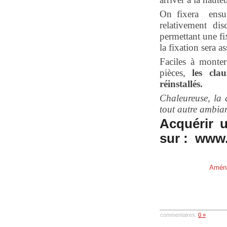
On fixera ensui
relativement d
permettant une f
la fixation sera a
Faciles à monte
pièces,
les clau
réinstallés.
Chaleureuse, la 
tout autre ambian
Acquérir u
sur : www.
Aména
commentaires:
0 »