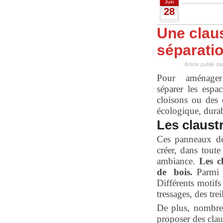
Juin
28
Une claus
séparatio
Article publié d
Pour aménage
séparer les espa
cloisons ou des 
écologique, durab
Les claust
Ces panneaux de 
créer, dans toute
ambiance.
Les c
de bois.
Parmi le
Différents motifs
tressages, des trei
De plus, nombre 
proposer des clau