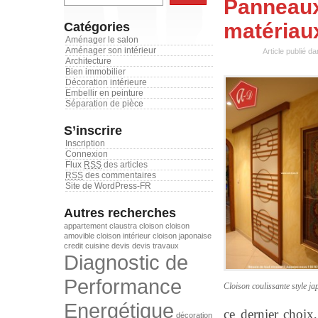
Panneaux 
matériau
Catégories
Aménager le salon
Aménager son intérieur
Article publié d
Architecture
Bien immobilier
Décoration intérieure
Embellir en peinture
Séparation de pièce
S’inscrire
Inscription
Connexion
Flux
RSS
des articles
RSS
des commentaires
Site de WordPress-FR
Autres recherches
appartement
claustra
cloison
cloison
amovible
cloison intérieur
cloison japonaise
credit
cuisine
devis
devis travaux
Diagnostic de
Performance
Cloison coulissante style ja
Energétique
ce dernier choix,
décoration